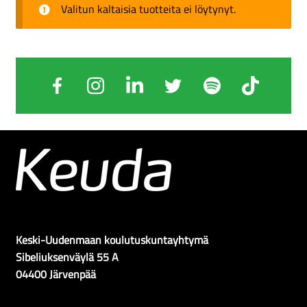
Valitun kaltaisia tuotteita ei löytynyt.
Keski-Uudenmaan koulutuskuntayhtymä
Sibeliuksenväylä 55 A
04400 Järvenpää