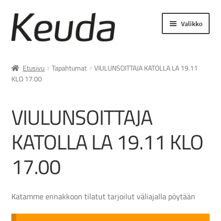
Siirry
Siirry
Valikko
navigointiin
sisältöön
Laajenn
Asiakastyöt ja palvelut
alemma
Etusivu
Tapahtumat
VIULUNSOITTAJA KATOLLA LA 19.11
tason
KLO 17.00
Lukuvuosimaksut
valikko
VIULUNSOITTAJA
Laajenn
Opiskelijamaksut
alemma
KATOLLA LA 19.11 KLO
tason
Laajenn
Asiakasmaksut
valikko
alemma
17.00
tason
Keudan verkkokauppa
valikko
Katamme ennakkoon tilatut tarjoilut väliajalla pöytään