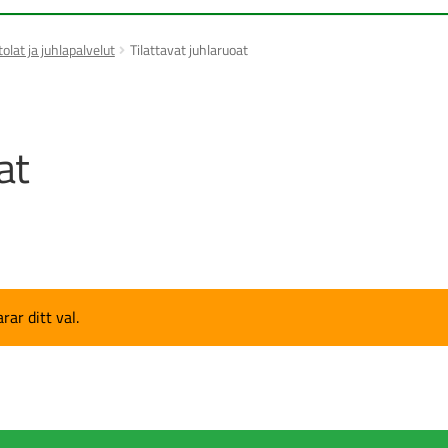
olat ja juhlapalvelut
Tilattavat juhlaruoat
at
ar ditt val.