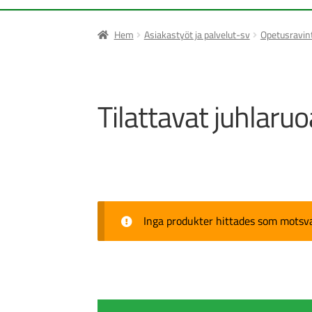
Hem
Asiakastyöt ja palvelut-sv
Opetusravint
Tilattavat juhlaruo
Inga produkter hittades som motsvar