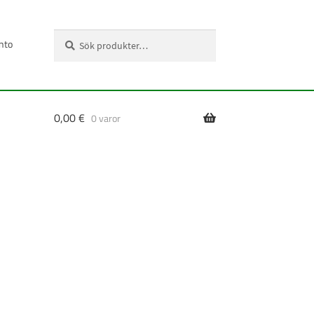
Sök
Sök
nto
efter:
0,00
€
0 varor