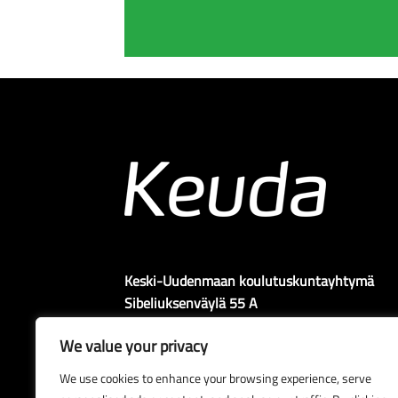
Keski-Uudenmaan koulutuskuntayhtymä
Sibeliuksenväylä 55 A
04400 Järvenpää
We value your privacy
We use cookies to enhance your browsing experience, serve