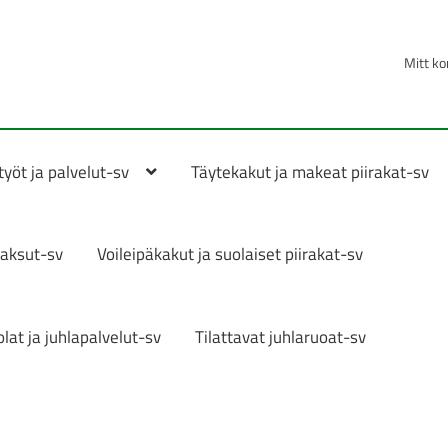
Mitt ko
yöt ja palvelut-sv
Täytekakut ja makeat piirakat-sv
aksut-sv
Voileipäkakut ja suolaiset piirakat-sv
lat ja juhlapalvelut-sv
Tilattavat juhlaruoat-sv