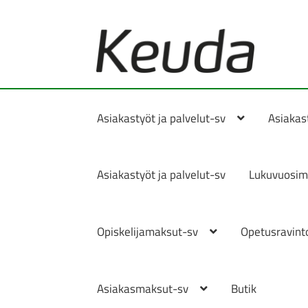
Hoppa
Hoppa
till
till
navigering
innehåll
Asiakastyöt ja palvelut-sv
Asiakast
Asiakastyöt ja palvelut-sv
Lukuvuosim
Opiskelijamaksut-sv
Opetusravinto
Asiakasmaksut-sv
Butik