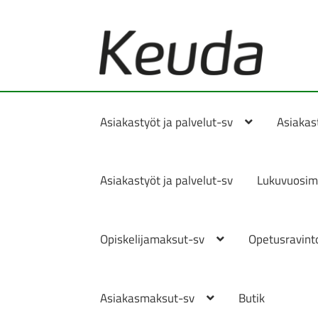
Hoppa
Hoppa
till
till
navigering
innehåll
Asiakastyöt ja palvelut-sv
Asiakast
Asiakastyöt ja palvelut-sv
Lukuvuosim
Opiskelijamaksut-sv
Opetusravinto
Asiakasmaksut-sv
Butik