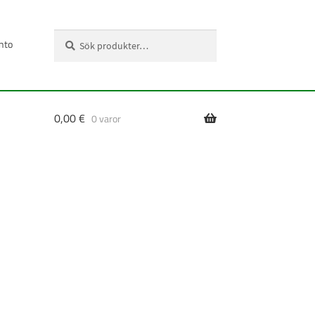
Sök
Sök
nto
efter:
0,00
€
0 varor