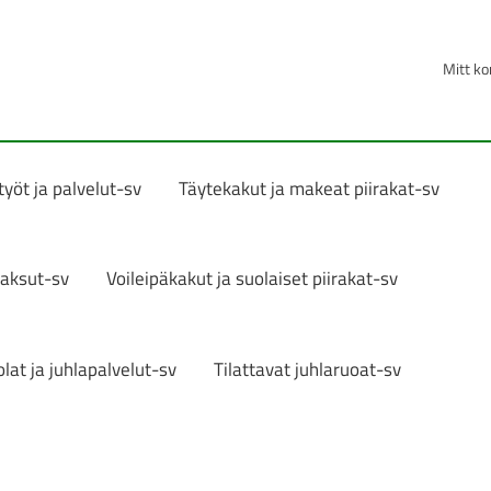
Mitt ko
yöt ja palvelut-sv
Täytekakut ja makeat piirakat-sv
aksut-sv
Voileipäkakut ja suolaiset piirakat-sv
lat ja juhlapalvelut-sv
Tilattavat juhlaruoat-sv