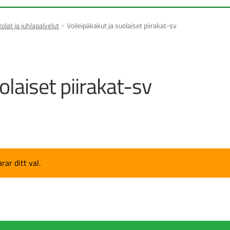
olat ja juhlapalvelut
Voileipäkakut ja suolaiset piirakat-sv
olaiset piirakat-sv
ar ditt val.