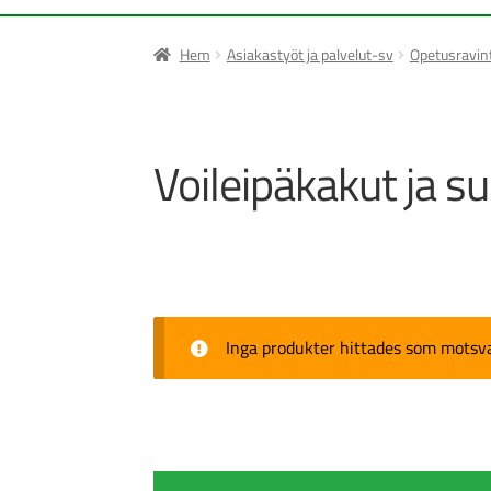
Hem
Asiakastyöt ja palvelut-sv
Opetusravint
Voileipäkakut ja su
Inga produkter hittades som motsvar