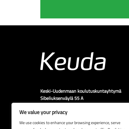
Keski-Uudenmaan koulutuskuntayhtymä
Sibeliuksenväylä 55 A
04400 Järvenpää
We value your privacy
We use cookies to enhance your browsing experience, serve