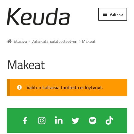
Siirry
Siirry
Valikko
navigointiin
sisältöön
Laajenn
Asiakastyöt ja palvelut
alemma
Etusivu
Väliaikatarjoilutuotteet-en
Makeat
tason
Lukuvuosimaksut
valikko
Makeat
Laajenn
Opiskelijamaksut
alemma
tason
Laajenn
Asiakasmaksut
Valitun kaltaisia tuotteita ei löytynyt.
valikko
alemma
tason
Keudan verkkokauppa
valikko