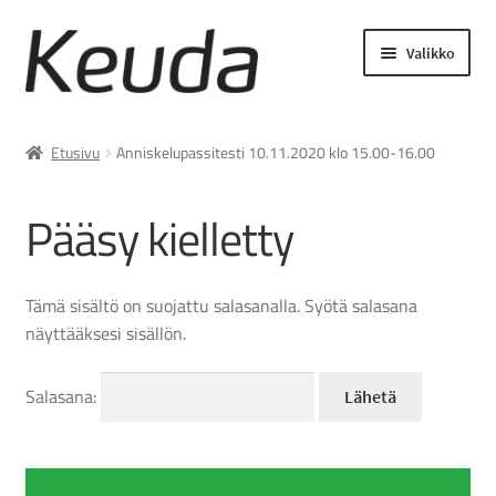
Siirry
Siirry
Valikko
navigointiin
sisältöön
Laajenn
Asiakastyöt ja palvelut
alemma
Etusivu
Anniskelupassitesti 10.11.2020 klo 15.00-16.00
tason
Lukuvuosimaksut
valikko
Pääsy kielletty
Laajenn
Opiskelijamaksut
alemma
tason
Tämä sisältö on suojattu salasanalla. Syötä salasana
Laajenn
Asiakasmaksut
valikko
näyttääksesi sisällön.
alemma
tason
Keudan verkkokauppa
valikko
Salasana: