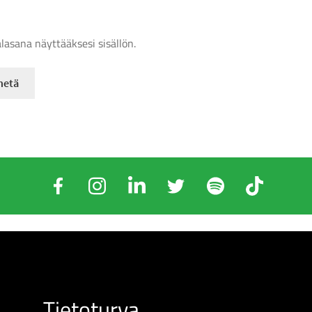
alasana näyttääksesi sisällön.
Tietoturva