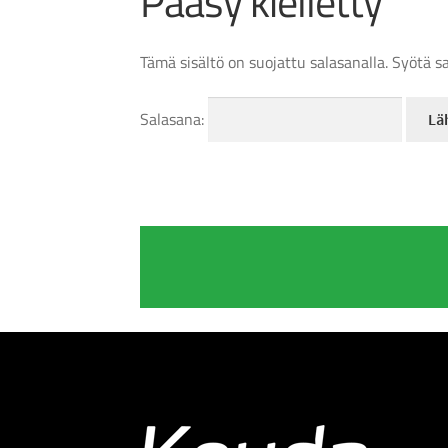
Pääsy kielletty
Tämä sisältö on suojattu salasanalla. Syötä s
Salasana: