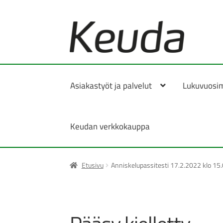
Siirry
Siirry
navigointiin
sisältöön
Asiakastyöt ja palvelut
Lukuvuosi
Keudan verkkokauppa
Etusivu
Anniskelupassitesti 17.2.2022 klo 15