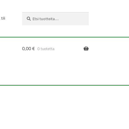
Etsi:
Haku
tili
0,00
€
0 tuotetta