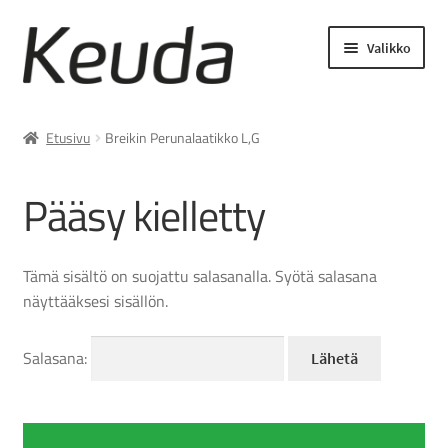
Siirry
Siirry
Valikko
navigointiin
sisältöön
Laajenn
Asiakastyöt ja palvelut
alemma
Etusivu
Breikin Perunalaatikko L,G
tason
Lukuvuosimaksut
valikko
Pääsy kielletty
Laajenn
Opiskelijamaksut
alemma
tason
Tämä sisältö on suojattu salasanalla. Syötä salasana
Laajenn
Asiakasmaksut
valikko
näyttääksesi sisällön.
alemma
tason
Keudan verkkokauppa
valikko
Salasana: