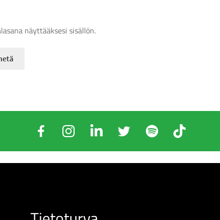
alasana näyttääksesi sisällön.
Tietoturva