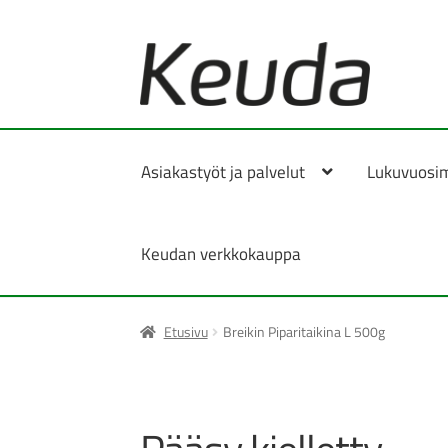
Siirry
Siirry
navigointiin
sisältöön
Asiakastyöt ja palvelut
Lukuvuosi
Keudan verkkokauppa
Etusivu
Breikin Piparitaikina L 500g