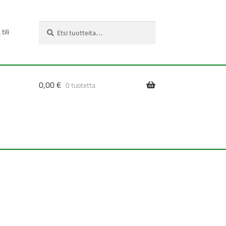
Etsi:
Haku
tili
0,00
€
0 tuotetta