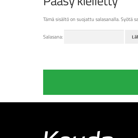
Pääsy kielletty
Tämä sisältö on suojattu salasanalla. Syötä s
Salasana: