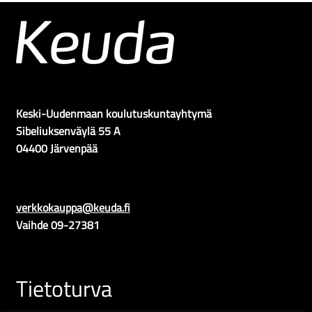
Keski-Uudenmaan koulutuskuntayhtymä
Sibeliuksenväylä 55 A
04400 Järvenpää
verkkokauppa@keuda.fi
Vaihde 09-27381
Tietoturva