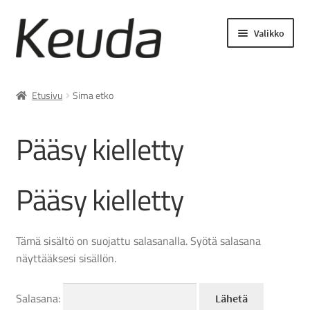
Siirry
Siirry
Valikko
navigointiin
sisältöön
Laajenn
Asiakastyöt ja palvelut
alemma
Etusivu
Sima etko
tason
Lukuvuosimaksut
valikko
Pääsy kielletty
Laajenn
Opiskelijamaksut
alemma
Pääsy kielletty
tason
Laajenn
Asiakasmaksut
valikko
alemma
tason
Keudan verkkokauppa
Tämä sisältö on suojattu salasanalla. Syötä salasana
valikko
näyttääksesi sisällön.
Salasana: