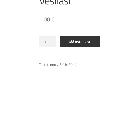
Vesilasi
1,00
€
Vesilasi
Lisää ostoskoriin
määrä
Tuotetunnus (SKU):
B014