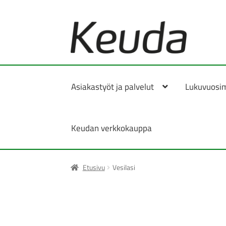
Siirry
Siirry
navigointiin
sisältöön
Asiakastyöt ja palvelut
Lukuvuosi
Keudan verkkokauppa
Etusivu
Vesilasi