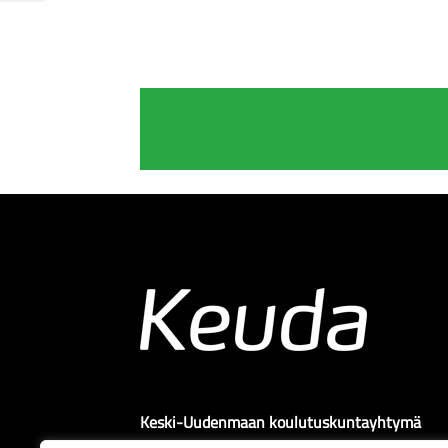
Keski-Uudenmaan koulutuskuntayhtymä
Sibeliuksenväylä 55 A