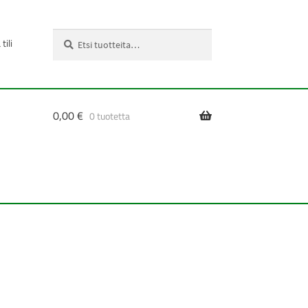
Etsi:
Haku
tili
0,00
€
0 tuotetta