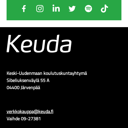
Opiskelijamaksut-en
child
menu
Opetusravintolat ja juhlapalvelut-en
Tilattavat juhlaruoat-en
Expand
Asiakasmaksut-en
child
menu
Shop
Keski-Uudenmaan koulutuskuntayhtymä
Sibeliuksenväylä 55 A
04400 Järvenpää
verkkokauppa@keuda.fi
Vaihde 09-27381